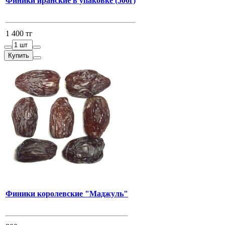
Финики иранские в упаковке (500г)
1 400 тг
Купить
Финики королевские "Маджуль"