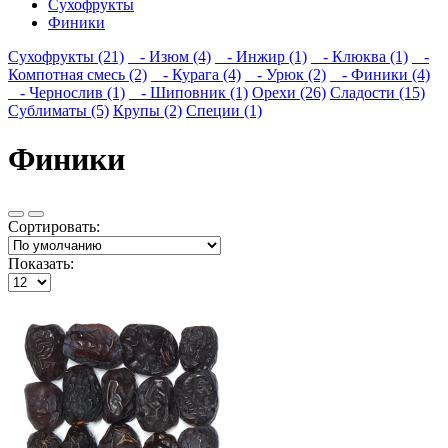
Сухофрукты
Финики
Сухофрукты (21)
- Изюм (4)
- Инжир (1)
- Клюква (1)
-
Компотная смесь (2)
- Курага (4)
- Урюк (2)
- Финики (4)
- Чернослив (1)
- Шиповник (1)
Орехи (26)
Сладости (15)
Сублиматы (5)
Крупы (2)
Специи (1)
Финики
Сортировать:
Показать: